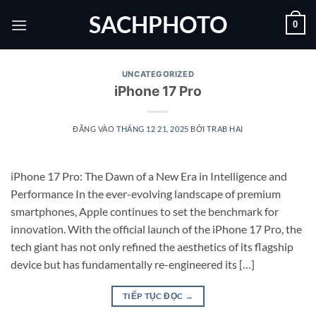
Bỏ
SACHPHOTO
0
qua
nội
dung
UNCATEGORIZED
iPhone 17 Pro
ĐĂNG VÀO
THÁNG 12 21, 2025
BỞI
TRAB HAI
iPhone 17 Pro: The Dawn of a New Era in Intelligence and
Performance In the ever-evolving landscape of premium
smartphones, Apple continues to set the benchmark for
innovation. With the official launch of the iPhone 17 Pro, the
tech giant has not only refined the aesthetics of its flagship
device but has fundamentally re-engineered its […]
TIẾP TỤC ĐỌC
→