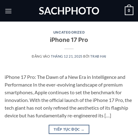
Bỏ
SACHPHOTO
0
qua
nội
dung
UNCATEGORIZED
iPhone 17 Pro
ĐĂNG VÀO
THÁNG 12 21, 2025
BỞI
TRAB HAI
iPhone 17 Pro: The Dawn of a New Era in Intelligence and
Performance In the ever-evolving landscape of premium
smartphones, Apple continues to set the benchmark for
innovation. With the official launch of the iPhone 17 Pro, the
tech giant has not only refined the aesthetics of its flagship
device but has fundamentally re-engineered its […]
TIẾP TỤC ĐỌC
→