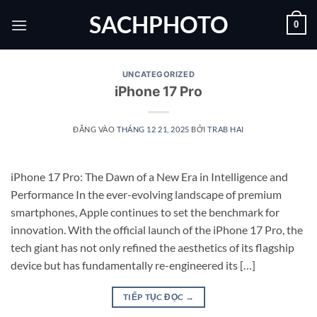
Bỏ
SACHPHOTO
0
qua
nội
dung
UNCATEGORIZED
iPhone 17 Pro
ĐĂNG VÀO
THÁNG 12 21, 2025
BỞI
TRAB HAI
iPhone 17 Pro: The Dawn of a New Era in Intelligence and
Performance In the ever-evolving landscape of premium
smartphones, Apple continues to set the benchmark for
innovation. With the official launch of the iPhone 17 Pro, the
tech giant has not only refined the aesthetics of its flagship
device but has fundamentally re-engineered its […]
TIẾP TỤC ĐỌC
→