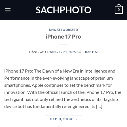
Bỏ
SACHPHOTO
0
qua
nội
dung
UNCATEGORIZED
iPhone 17 Pro
ĐĂNG VÀO
THÁNG 12 21, 2025
BỞI
TRAB HAI
iPhone 17 Pro: The Dawn of a New Era in Intelligence and
Performance In the ever-evolving landscape of premium
smartphones, Apple continues to set the benchmark for
innovation. With the official launch of the iPhone 17 Pro, the
tech giant has not only refined the aesthetics of its flagship
device but has fundamentally re-engineered its […]
TIẾP TỤC ĐỌC
→