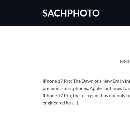
Bỏ
SACHPHOTO
qua
nội
dung
ĐĂNG
iPhone 17 Pro: The Dawn of a New Era in Int
premium smartphones, Apple continues to set
iPhone 17 Pro, the tech giant has not only re
engineered its […]