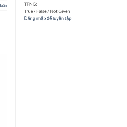
TFNG:
 luận
True / False / Not Given
Đăng nhập để luyện tập