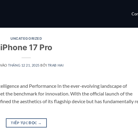
Con
UNCATEGORIZED
iPhone 17 Pro
 VÀO
THÁNG 12 21, 2025
BỞI
TRAB HAI
elligence and Performance In the ever-evolving landscape of
 the benchmark for innovation. With the official launch of the
fined the aesthetics of its flagship device but has fundamentally r
TIẾP TỤC ĐỌC
→