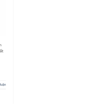
n
ất
 luận