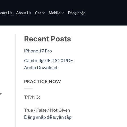
tact Us
About Us
Car
Mobile
Đăng nhập
Recent Posts
iPhone 17 Pro
Cambridge IELTS 20 PDF,
Audio Download
PRACTICE NOW
e-
T/F/NG:
True / False / Not Given
Đăng nhập để luyện tập