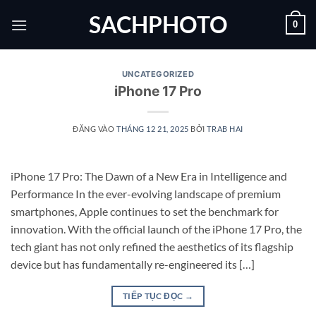
Bỏ
SACHPHOTO
0
qua
nội
dung
UNCATEGORIZED
iPhone 17 Pro
ĐĂNG VÀO
THÁNG 12 21, 2025
BỞI
TRAB HAI
iPhone 17 Pro: The Dawn of a New Era in Intelligence and
Performance In the ever-evolving landscape of premium
smartphones, Apple continues to set the benchmark for
innovation. With the official launch of the iPhone 17 Pro, the
tech giant has not only refined the aesthetics of its flagship
device but has fundamentally re-engineered its […]
TIẾP TỤC ĐỌC
→