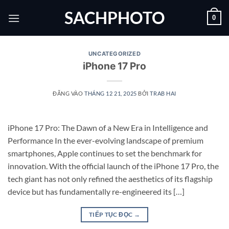
Bỏ
SACHPHOTO
0
qua
nội
dung
UNCATEGORIZED
iPhone 17 Pro
ĐĂNG VÀO
THÁNG 12 21, 2025
BỞI
TRAB HAI
iPhone 17 Pro: The Dawn of a New Era in Intelligence and
Performance In the ever-evolving landscape of premium
smartphones, Apple continues to set the benchmark for
innovation. With the official launch of the iPhone 17 Pro, the
tech giant has not only refined the aesthetics of its flagship
device but has fundamentally re-engineered its […]
TIẾP TỤC ĐỌC
→