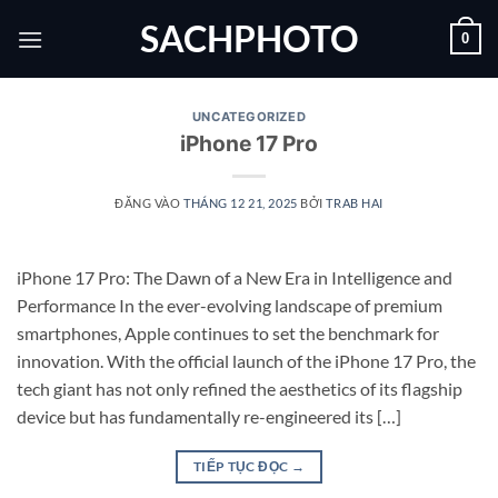
Bỏ
SACHPHOTO
0
qua
nội
dung
UNCATEGORIZED
iPhone 17 Pro
ĐĂNG VÀO
THÁNG 12 21, 2025
BỞI
TRAB HAI
iPhone 17 Pro: The Dawn of a New Era in Intelligence and
Performance In the ever-evolving landscape of premium
smartphones, Apple continues to set the benchmark for
innovation. With the official launch of the iPhone 17 Pro, the
tech giant has not only refined the aesthetics of its flagship
device but has fundamentally re-engineered its […]
TIẾP TỤC ĐỌC
→