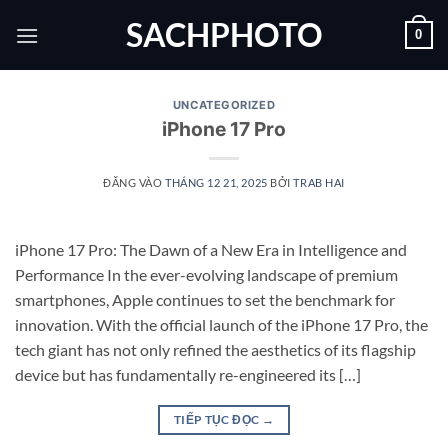
Bỏ
SACHPHOTO
0
qua
nội
dung
UNCATEGORIZED
iPhone 17 Pro
ĐĂNG VÀO
THÁNG 12 21, 2025
BỞI
TRAB HAI
iPhone 17 Pro: The Dawn of a New Era in Intelligence and
Performance In the ever-evolving landscape of premium
smartphones, Apple continues to set the benchmark for
innovation. With the official launch of the iPhone 17 Pro, the
tech giant has not only refined the aesthetics of its flagship
device but has fundamentally re-engineered its […]
TIẾP TỤC ĐỌC
→