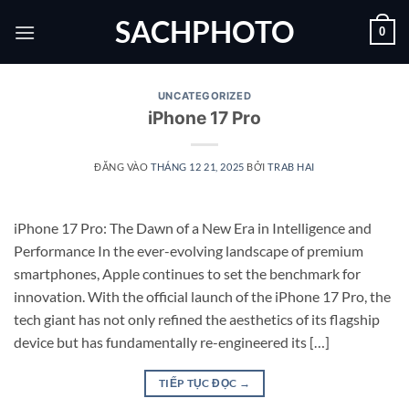
Bỏ
SACHPHOTO
0
qua
nội
dung
UNCATEGORIZED
iPhone 17 Pro
ĐĂNG VÀO
THÁNG 12 21, 2025
BỞI
TRAB HAI
iPhone 17 Pro: The Dawn of a New Era in Intelligence and
Performance In the ever-evolving landscape of premium
smartphones, Apple continues to set the benchmark for
innovation. With the official launch of the iPhone 17 Pro, the
tech giant has not only refined the aesthetics of its flagship
device but has fundamentally re-engineered its […]
TIẾP TỤC ĐỌC
→