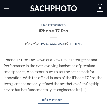
Bỏ
SACHPHOTO
0
qua
nội
dung
UNCATEGORIZED
iPhone 17 Pro
ĐĂNG VÀO
THÁNG 12 21, 2025
BỞI
TRAB HAI
iPhone 17 Pro: The Dawn of a New Era in Intelligence and
Performance In the ever-evolving landscape of premium
smartphones, Apple continues to set the benchmark for
innovation. With the official launch of the iPhone 17 Pro, the
tech giant has not only refined the aesthetics of its flagship
device but has fundamentally re-engineered its […]
TIẾP TỤC ĐỌC
→