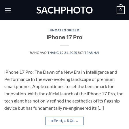
Bỏ
SACHPHOTO
0
qua
nội
dung
UNCATEGORIZED
iPhone 17 Pro
ĐĂNG VÀO
THÁNG 12 21, 2025
BỞI
TRAB HAI
iPhone 17 Pro: The Dawn of a New Era in Intelligence and
Performance In the ever-evolving landscape of premium
smartphones, Apple continues to set the benchmark for
innovation. With the official launch of the iPhone 17 Pro, the
tech giant has not only refined the aesthetics of its flagship
device but has fundamentally re-engineered its […]
TIẾP TỤC ĐỌC
→