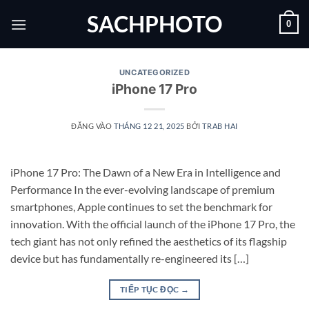
Bỏ
SACHPHOTO
0
qua
nội
dung
UNCATEGORIZED
iPhone 17 Pro
ĐĂNG VÀO
THÁNG 12 21, 2025
BỞI
TRAB HAI
iPhone 17 Pro: The Dawn of a New Era in Intelligence and
Performance In the ever-evolving landscape of premium
smartphones, Apple continues to set the benchmark for
innovation. With the official launch of the iPhone 17 Pro, the
tech giant has not only refined the aesthetics of its flagship
device but has fundamentally re-engineered its […]
TIẾP TỤC ĐỌC
→