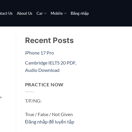
tact Us
About Us
Car
Mobile
Đăng nhập
Recent Posts
iPhone 17 Pro
Cambridge IELTS 20 PDF,
Audio Download
PRACTICE NOW
e-
T/F/NG:
True / False / Not Given
Đăng nhập để luyện tập