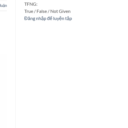
TFNG:
 luận
True / False / Not Given
Đăng nhập để luyện tập