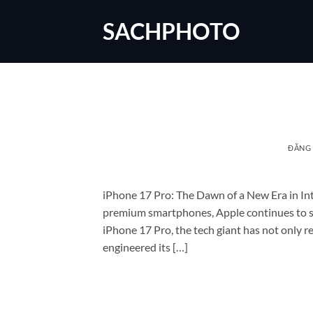
Bỏ
SACHPHOTO
qua
nội
dung
ĐĂNG
iPhone 17 Pro: The Dawn of a New Era in Int
premium smartphones, Apple continues to set
iPhone 17 Pro, the tech giant has not only re
engineered its […]