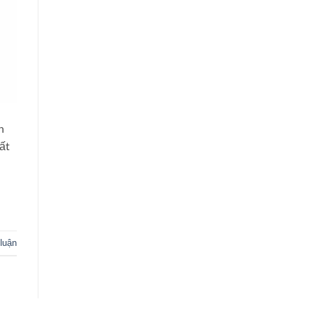
n
ất
 luận