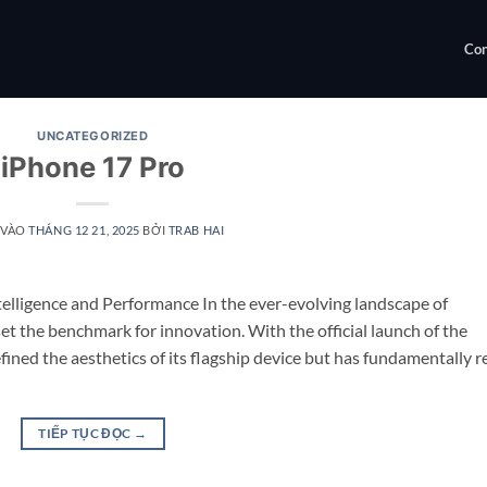
Con
UNCATEGORIZED
iPhone 17 Pro
 VÀO
THÁNG 12 21, 2025
BỞI
TRAB HAI
elligence and Performance In the ever-evolving landscape of
 the benchmark for innovation. With the official launch of the
fined the aesthetics of its flagship device but has fundamentally r
TIẾP TỤC ĐỌC
→