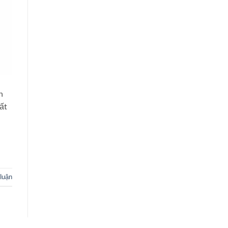
n
ất
 luận