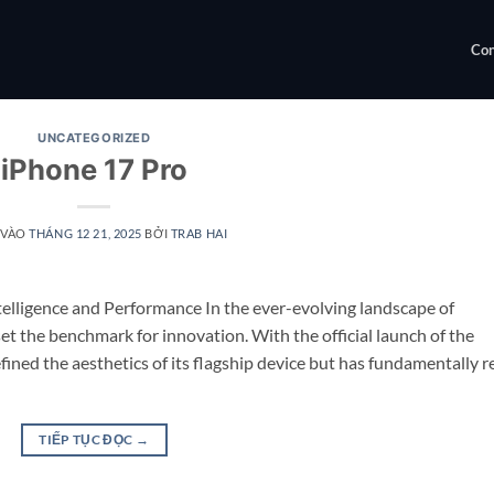
Con
UNCATEGORIZED
iPhone 17 Pro
 VÀO
THÁNG 12 21, 2025
BỞI
TRAB HAI
elligence and Performance In the ever-evolving landscape of
 the benchmark for innovation. With the official launch of the
fined the aesthetics of its flagship device but has fundamentally r
TIẾP TỤC ĐỌC
→