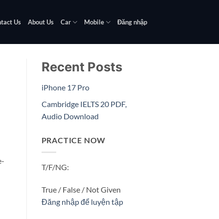
tact Us
About Us
Car
Mobile
Đăng nhập
Recent Posts
iPhone 17 Pro
Cambridge IELTS 20 PDF,
Audio Download
PRACTICE NOW
e-
T/F/NG:
True / False / Not Given
Đăng nhập để luyện tập