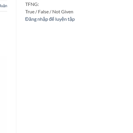
TFNG:
 luận
True / False / Not Given
Đăng nhập để luyện tập