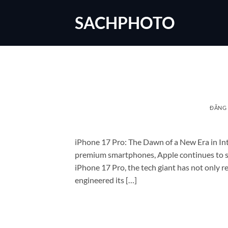
Bỏ
SACHPHOTO
qua
nội
dung
ĐĂNG
iPhone 17 Pro: The Dawn of a New Era in Int
premium smartphones, Apple continues to set
iPhone 17 Pro, the tech giant has not only re
engineered its […]