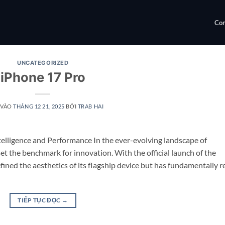
Con
UNCATEGORIZED
iPhone 17 Pro
 VÀO
THÁNG 12 21, 2025
BỞI
TRAB HAI
elligence and Performance In the ever-evolving landscape of
 the benchmark for innovation. With the official launch of the
fined the aesthetics of its flagship device but has fundamentally r
TIẾP TỤC ĐỌC
→