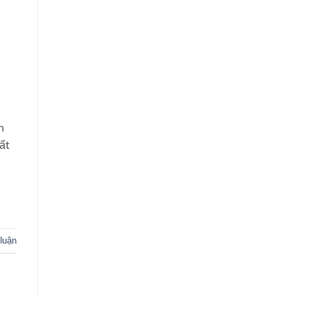
n
ất
 luận