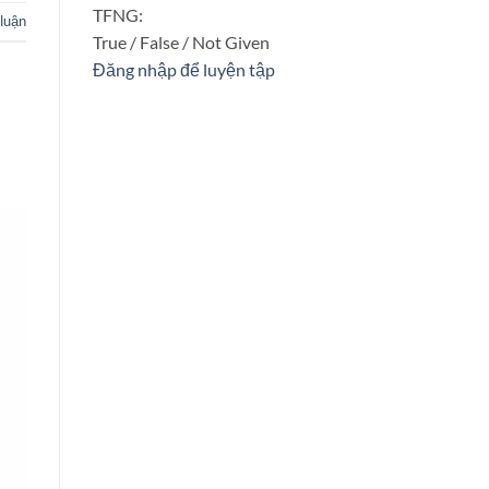
TFNG:
 luận
True / False / Not Given
Đăng nhập để luyện tập