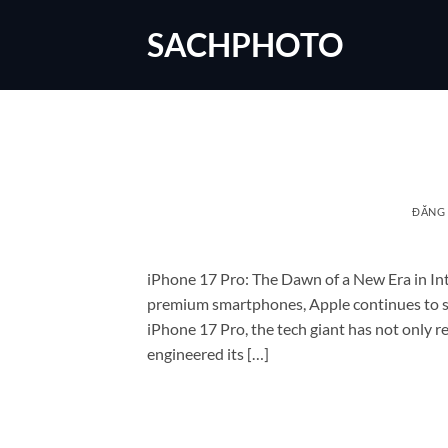
Bỏ
SACHPHOTO
qua
nội
dung
ĐĂNG
iPhone 17 Pro: The Dawn of a New Era in Int
premium smartphones, Apple continues to set
iPhone 17 Pro, the tech giant has not only re
engineered its […]