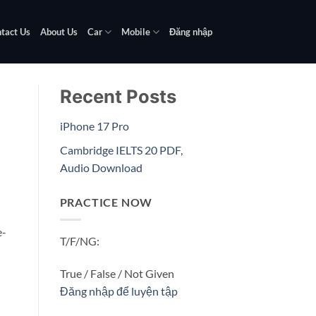
tact Us
About Us
Car
Mobile
Đăng nhập
Recent Posts
iPhone 17 Pro
Cambridge IELTS 20 PDF,
Audio Download
PRACTICE NOW
e-
T/F/NG:
True / False / Not Given
Đăng nhập để luyện tập