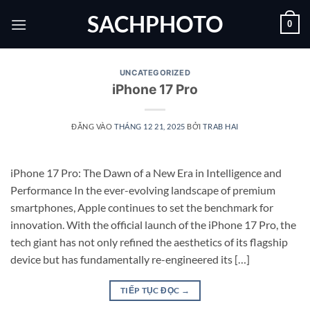
Bỏ
SACHPHOTO
0
qua
nội
dung
UNCATEGORIZED
iPhone 17 Pro
ĐĂNG VÀO
THÁNG 12 21, 2025
BỞI
TRAB HAI
iPhone 17 Pro: The Dawn of a New Era in Intelligence and
Performance In the ever-evolving landscape of premium
smartphones, Apple continues to set the benchmark for
innovation. With the official launch of the iPhone 17 Pro, the
tech giant has not only refined the aesthetics of its flagship
device but has fundamentally re-engineered its […]
TIẾP TỤC ĐỌC
→