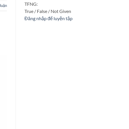
TFNG:
 luận
True / False / Not Given
Đăng nhập để luyện tập