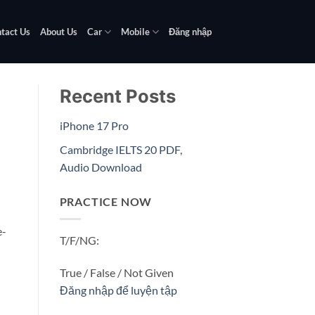
tact Us
About Us
Car
Mobile
Đăng nhập
Recent Posts
iPhone 17 Pro
Cambridge IELTS 20 PDF,
Audio Download
PRACTICE NOW
e-
T/F/NG:
True / False / Not Given
Đăng nhập để luyện tập