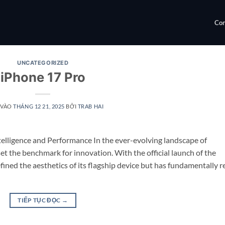
Con
UNCATEGORIZED
iPhone 17 Pro
 VÀO
THÁNG 12 21, 2025
BỞI
TRAB HAI
elligence and Performance In the ever-evolving landscape of
 the benchmark for innovation. With the official launch of the
fined the aesthetics of its flagship device but has fundamentally r
TIẾP TỤC ĐỌC
→