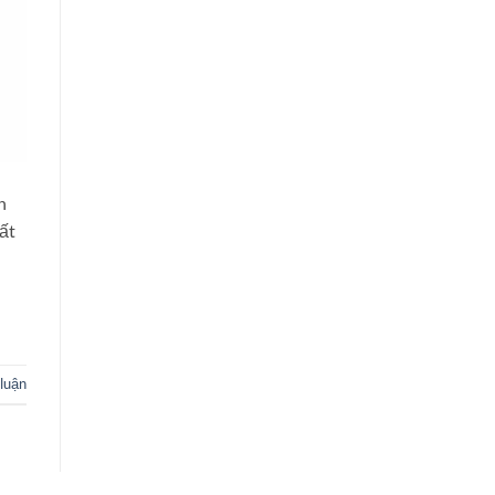
n
ất
 luận