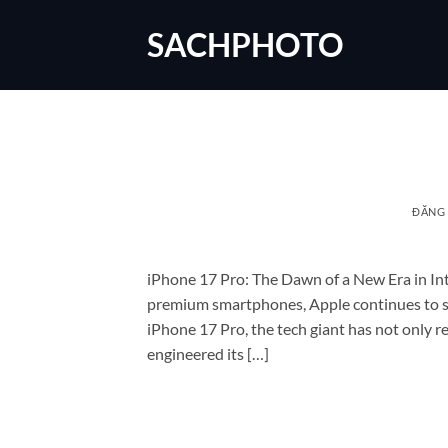
Bỏ
SACHPHOTO
qua
nội
dung
ĐĂNG
iPhone 17 Pro: The Dawn of a New Era in Int
premium smartphones, Apple continues to set
iPhone 17 Pro, the tech giant has not only re
engineered its […]