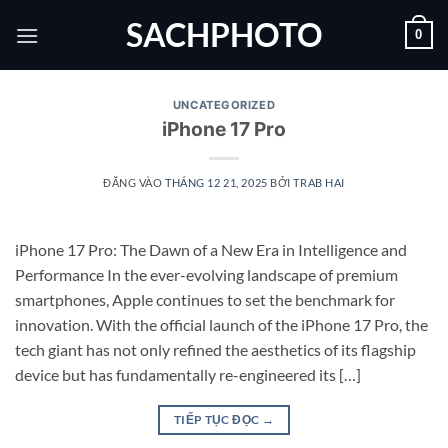
Bỏ
SACHPHOTO
0
qua
nội
dung
UNCATEGORIZED
iPhone 17 Pro
ĐĂNG VÀO
THÁNG 12 21, 2025
BỞI
TRAB HAI
iPhone 17 Pro: The Dawn of a New Era in Intelligence and
Performance In the ever-evolving landscape of premium
smartphones, Apple continues to set the benchmark for
innovation. With the official launch of the iPhone 17 Pro, the
tech giant has not only refined the aesthetics of its flagship
device but has fundamentally re-engineered its […]
TIẾP TỤC ĐỌC
→