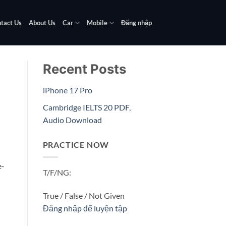
tact Us
About Us
Car
Mobile
Đăng nhập
Recent Posts
iPhone 17 Pro
Cambridge IELTS 20 PDF,
Audio Download
PRACTICE NOW
e-
T/F/NG:
True / False / Not Given
Đăng nhập để luyện tập