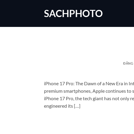
Bỏ
SACHPHOTO
qua
nội
dung
ĐĂNG
iPhone 17 Pro: The Dawn of a New Era in Int
premium smartphones, Apple continues to set
iPhone 17 Pro, the tech giant has not only re
engineered its […]