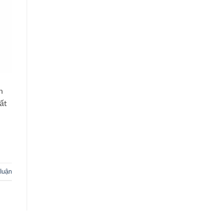
n
ất
 luận