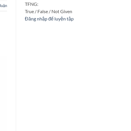
TFNG:
 luận
True / False / Not Given
Đăng nhập để luyện tập