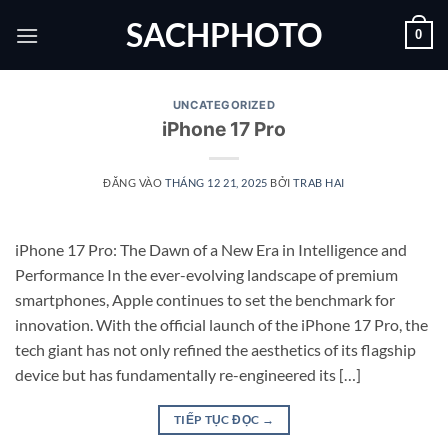
Bỏ
SACHPHOTO
0
qua
nội
dung
UNCATEGORIZED
iPhone 17 Pro
ĐĂNG VÀO
THÁNG 12 21, 2025
BỞI
TRAB HAI
iPhone 17 Pro: The Dawn of a New Era in Intelligence and
Performance In the ever-evolving landscape of premium
smartphones, Apple continues to set the benchmark for
innovation. With the official launch of the iPhone 17 Pro, the
tech giant has not only refined the aesthetics of its flagship
device but has fundamentally re-engineered its […]
TIẾP TỤC ĐỌC
→