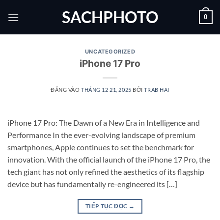
Bỏ
SACHPHOTO
0
qua
nội
dung
UNCATEGORIZED
iPhone 17 Pro
ĐĂNG VÀO
THÁNG 12 21, 2025
BỞI
TRAB HAI
iPhone 17 Pro: The Dawn of a New Era in Intelligence and
Performance In the ever-evolving landscape of premium
smartphones, Apple continues to set the benchmark for
innovation. With the official launch of the iPhone 17 Pro, the
tech giant has not only refined the aesthetics of its flagship
device but has fundamentally re-engineered its […]
TIẾP TỤC ĐỌC
→