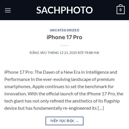
Bỏ
SACHPHOTO
0
qua
nội
dung
UNCATEGORIZED
iPhone 17 Pro
ĐĂNG VÀO
THÁNG 12 21, 2025
BỞI
TRAB HAI
iPhone 17 Pro: The Dawn of a New Era in Intelligence and
Performance In the ever-evolving landscape of premium
smartphones, Apple continues to set the benchmark for
innovation. With the official launch of the iPhone 17 Pro, the
tech giant has not only refined the aesthetics of its flagship
device but has fundamentally re-engineered its […]
TIẾP TỤC ĐỌC
→