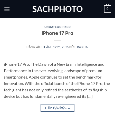
Bỏ
SACHPHOTO
0
qua
nội
dung
UNCATEGORIZED
iPhone 17 Pro
ĐĂNG VÀO
THÁNG 12 21, 2025
BỞI
TRAB HAI
iPhone 17 Pro: The Dawn of a New Era in Intelligence and
Performance In the ever-evolving landscape of premium
smartphones, Apple continues to set the benchmark for
innovation. With the official launch of the iPhone 17 Pro, the
tech giant has not only refined the aesthetics of its flagship
device but has fundamentally re-engineered its […]
TIẾP TỤC ĐỌC
→