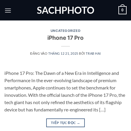
Bỏ
SACHPHOTO
0
qua
nội
dung
UNCATEGORIZED
iPhone 17 Pro
ĐĂNG VÀO
THÁNG 12 21, 2025
BỞI
TRAB HAI
iPhone 17 Pro: The Dawn of a New Era in Intelligence and
Performance In the ever-evolving landscape of premium
smartphones, Apple continues to set the benchmark for
innovation. With the official launch of the iPhone 17 Pro, the
tech giant has not only refined the aesthetics of its flagship
device but has fundamentally re-engineered its […]
TIẾP TỤC ĐỌC
→