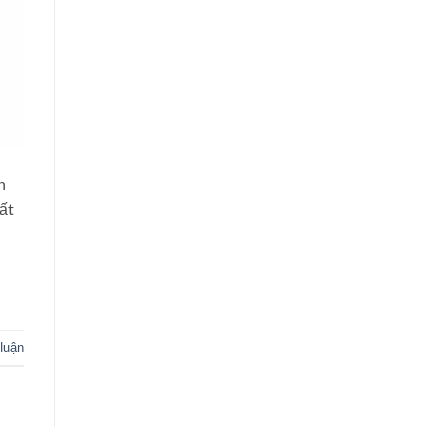
n
ất
 luận