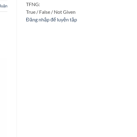
TFNG:
 luận
True / False / Not Given
Đăng nhập để luyện tập