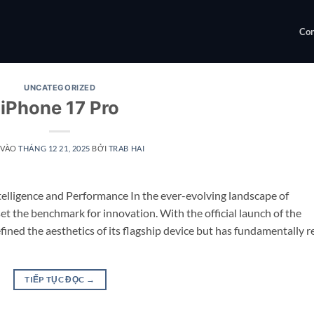
Con
UNCATEGORIZED
iPhone 17 Pro
 VÀO
THÁNG 12 21, 2025
BỞI
TRAB HAI
elligence and Performance In the ever-evolving landscape of
 the benchmark for innovation. With the official launch of the
fined the aesthetics of its flagship device but has fundamentally r
TIẾP TỤC ĐỌC
→