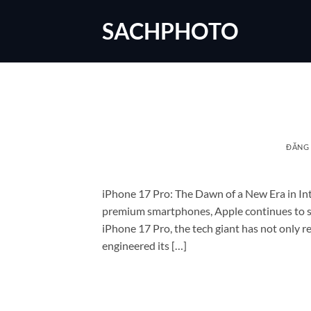
Bỏ
SACHPHOTO
qua
nội
dung
ĐĂNG
iPhone 17 Pro: The Dawn of a New Era in Int
premium smartphones, Apple continues to set
iPhone 17 Pro, the tech giant has not only re
engineered its […]