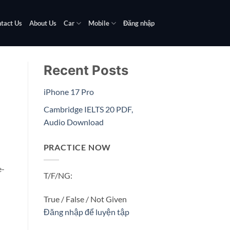
tact Us
About Us
Car
Mobile
Đăng nhập
Recent Posts
iPhone 17 Pro
Cambridge IELTS 20 PDF,
Audio Download
PRACTICE NOW
e-
T/F/NG:
True / False / Not Given
Đăng nhập để luyện tập