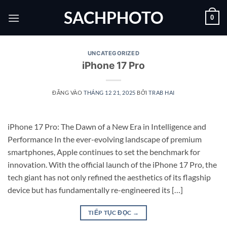
Bỏ
SACHPHOTO
0
qua
nội
dung
UNCATEGORIZED
iPhone 17 Pro
ĐĂNG VÀO
THÁNG 12 21, 2025
BỞI
TRAB HAI
iPhone 17 Pro: The Dawn of a New Era in Intelligence and
Performance In the ever-evolving landscape of premium
smartphones, Apple continues to set the benchmark for
innovation. With the official launch of the iPhone 17 Pro, the
tech giant has not only refined the aesthetics of its flagship
device but has fundamentally re-engineered its […]
TIẾP TỤC ĐỌC
→