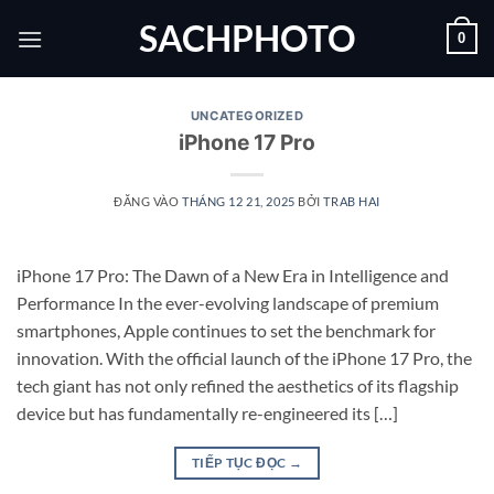
Bỏ
SACHPHOTO
0
qua
nội
dung
UNCATEGORIZED
iPhone 17 Pro
ĐĂNG VÀO
THÁNG 12 21, 2025
BỞI
TRAB HAI
iPhone 17 Pro: The Dawn of a New Era in Intelligence and
Performance In the ever-evolving landscape of premium
smartphones, Apple continues to set the benchmark for
innovation. With the official launch of the iPhone 17 Pro, the
tech giant has not only refined the aesthetics of its flagship
device but has fundamentally re-engineered its […]
TIẾP TỤC ĐỌC
→