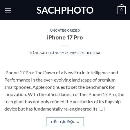
Bỏ
SACHPHOTO
0
qua
nội
dung
UNCATEGORIZED
iPhone 17 Pro
ĐĂNG VÀO
THÁNG 12 21, 2025
BỞI
TRAB HAI
iPhone 17 Pro: The Dawn of a New Era in Intelligence and
Performance In the ever-evolving landscape of premium
smartphones, Apple continues to set the benchmark for
innovation. With the official launch of the iPhone 17 Pro, the
tech giant has not only refined the aesthetics of its flagship
device but has fundamentally re-engineered its […]
TIẾP TỤC ĐỌC
→