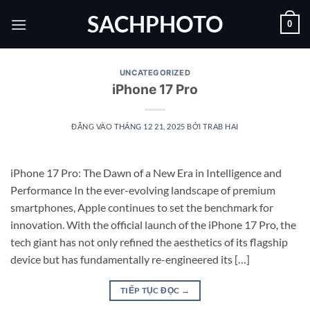
Bỏ
SACHPHOTO
0
qua
nội
dung
UNCATEGORIZED
iPhone 17 Pro
ĐĂNG VÀO
THÁNG 12 21, 2025
BỞI
TRAB HAI
iPhone 17 Pro: The Dawn of a New Era in Intelligence and
Performance In the ever-evolving landscape of premium
smartphones, Apple continues to set the benchmark for
innovation. With the official launch of the iPhone 17 Pro, the
tech giant has not only refined the aesthetics of its flagship
device but has fundamentally re-engineered its […]
TIẾP TỤC ĐỌC
→